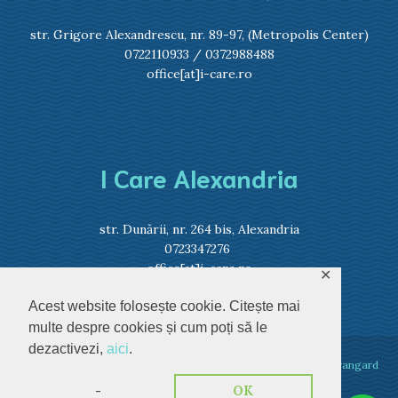
str. Grigore Alexandrescu, nr. 89-97, (Metropolis Center)
0722110933
/
0372988488
office[at]i-care.ro
I Care Alexandria
str. Dunării, nr. 264 bis, Alexandria
0723347276
office[at]i-care.ro
✕
Acest website folosește cookie. Citește mai
multe despre cookies și cum poți să le
dezactivezi,
aici
.
I Care Optic 2023 © Toate drepturile rezervate. Dezvoltat de
Avangard
Media
-
OK