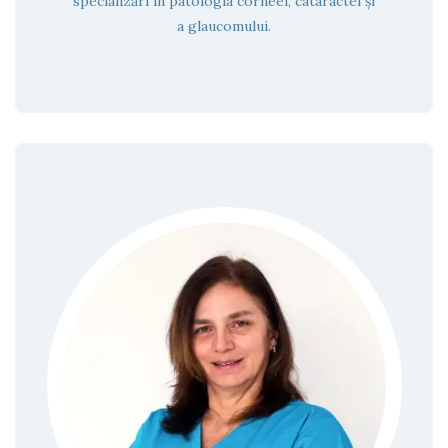
specializări în patologia corneei, cataractei și
a glaucomului.