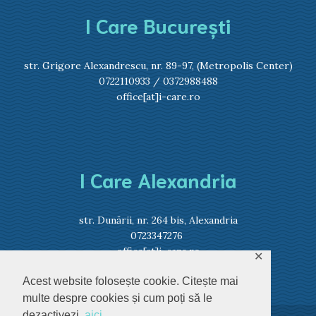
I Care București
str. Grigore Alexandrescu, nr. 89-97, (Metropolis Center)
0722110933
/
0372988488
office[at]i-care.ro
I Care Alexandria
str. Dunării, nr. 264 bis, Alexandria
0723347276
office[at]i-care.ro
✕
Acest website folosește cookie. Citește mai
multe despre cookies și cum poți să le
dezactivezi,
aici
.