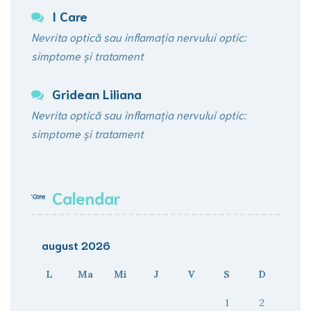
I Care
Nevrita optică sau inflamația nervului optic:
simptome și tratament
Gridean Liliana
Nevrita optică sau inflamația nervului optic:
simptome și tratament
Calendar
august 2026
L
Ma
Mi
J
V
S
D
1
2