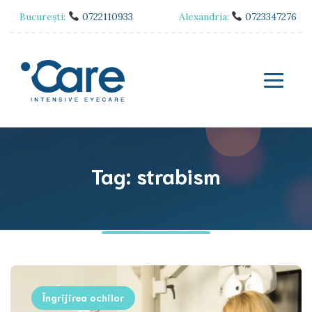
București:
0722110933
Alexandria:
0723347276
Tag: strabism
Îngrijirea ochilor