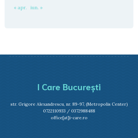
« apr.
iun. »
I Care București
str. Grigore Alexandrescu, nr. 89-97, (Metropolis Center)
0722110933
/
0372988488
office[at]i-care.ro