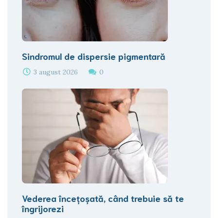
Sindromul de dispersie pigmentară
3 august 2026
0
Vederea încețoșată, când trebuie să te
îngrijorezi