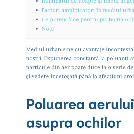
Iluminatul de noapte și riscul dege
Factori amplificatori în mediul urb
Ce putem face pentru protecția och
Notă
Mediul urban vine cu avantaje incontestabi
noștri. Expunerea constantă la poluanți at
particule din aer poate duce la o serie d
și vedere încețoșată până la afecțiuni cro
Poluarea aerului
asupra ochilor