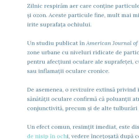
Zilnic respirăm aer care conține particul
și ozon. Aceste particule fine, mult mai m
irite suprafața ochiului.
Un studiu publicat în
American Journal of
zone urbane cu niveluri ridicate de parti
pentru afecțiuni oculare ale suprafeței, 
sau inflamații oculare cronice.
De asemenea, o revizuire extinsă privind
sănătății oculare confirmă că poluanții a
conjunctivită, precum și de alte tulburări
Un efect comun, resimțit imediat, este di
de nisip în och
i, vedere încețoșată după 