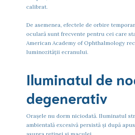
calibrat.
De asemenea, efectele de orbire temporară
oculară sunt frecvente pentru cei care sta
American Academy of Ophthalmology reco
luminozității ecranului.
Iluminatul de no
degenerativ
Orașele nu dorm niciodată. Iluminatul st
ambientală excesivă persistă și după apus
asupra retinei și maculei.