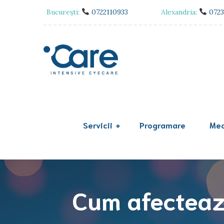
București:
0722110933
Alexandria:
0723
Servicii
Programare
Med
Clinica din București
Clinica din Alexandria
Cum afecteaz