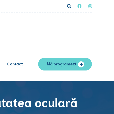
Contact
Mă programez!
tatea oculară