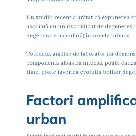
Un studiu recent a arătat că expunerea cr
asociată cu un risc ridicat de degeneres
degenerare maculară) în zonele urbane.
Totodată, analize de laborator au demonst
componentă albastră intensă, poate cauza s
timp, poate favoriza evoluția bolilor dege
Factori amplific
urban