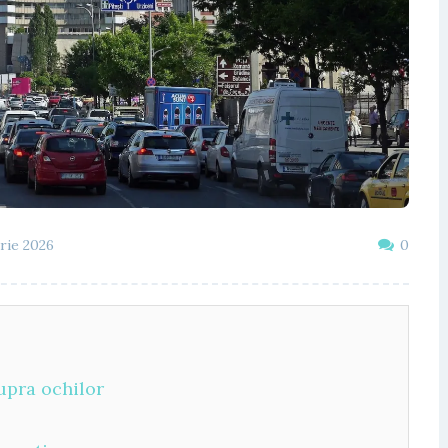
rie 2026
0
supra ochilor