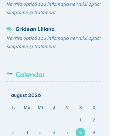
Nevrita optică sau inflamația nervului optic:
simptome și tratament
Gridean Liliana
Nevrita optică sau inflamația nervului optic:
simptome și tratament
Calendar
august 2026
L
Ma
Mi
J
V
S
D
1
2
3
4
5
6
7
8
9