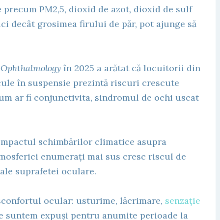
e precum PM2,5, dioxid de azot, dioxid de sulf
ici decât grosimea firului de păr, pot ajunge să
 Ophthalmology
în 2025 a arătat că locuitorii din
cule în suspensie prezintă riscuri crescute
cum ar fi conjunctivita, sindromul de ochi uscat
 impactul schimbărilor climatice asupra
tmosferici enumerați mai sus cresc riscul de
 ale suprafetei oculare.
sconfortul ocular: usturime, lăcrimare,
senzație
ce suntem expuși pentru anumite perioade la