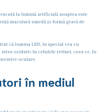
escută la lumină artificială noaptea este
cență maculară umedă (o formă gravă de
rat că lumina LED, în special cea cu
tres oxidativ în celulele retinei, ceea ce, în
nerative oculare.
atori în mediul