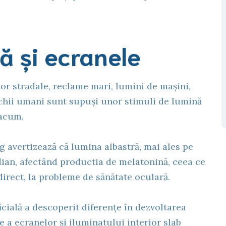
lă și ecranele
or stradale, reclame mari, lumini de mașini,
 ochii umani sunt supuși unor stimuli de lumină
 acum.
g avertizează că lumina albastră, mai ales pe
dian, afectând productia de melatonină, ceea ce
direct, la probleme de sănătate oculară.
icială a descoperit diferențe în dezvoltarea
se a ecranelor și iluminatului interior slab