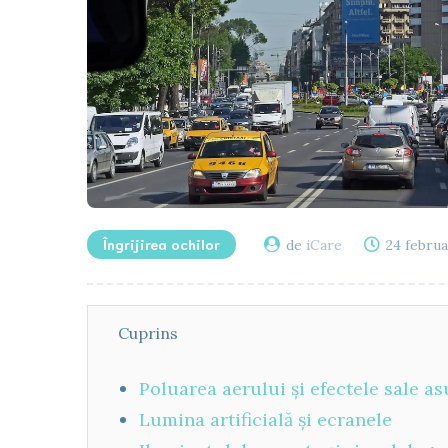
Îngrijirea ochilor
de
iCare
24 februa
Cuprins
Poluarea aerului și efectele sale a
Lumina artificială și ecranele