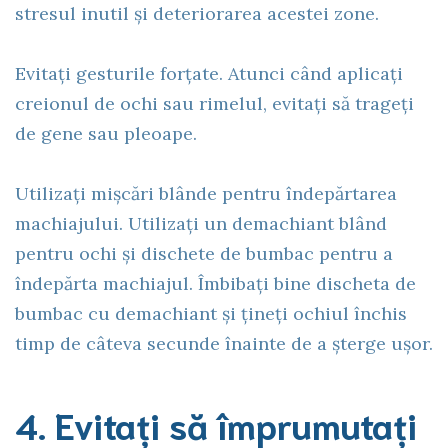
stresul inutil și deteriorarea acestei zone.
Evitați gesturile forțate. Atunci când aplicați
creionul de ochi sau rimelul, evitați să trageți
de gene sau pleoape.
Utilizați mișcări blânde pentru îndepărtarea
machiajului. Utilizați un demachiant blând
pentru ochi și dischete de bumbac pentru a
îndepărta machiajul. Îmbibați bine discheta de
bumbac cu demachiant și țineți ochiul închis
timp de câteva secunde înainte de a șterge ușor.
4. Evitați să împrumutați