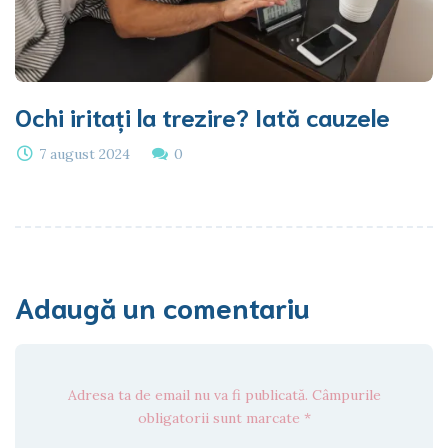
Ochi iritați la trezire? Iată cauzele
7 august 2024
0
Adaugă un comentariu
Adresa ta de email nu va fi publicată. Câmpurile
obligatorii sunt marcate *