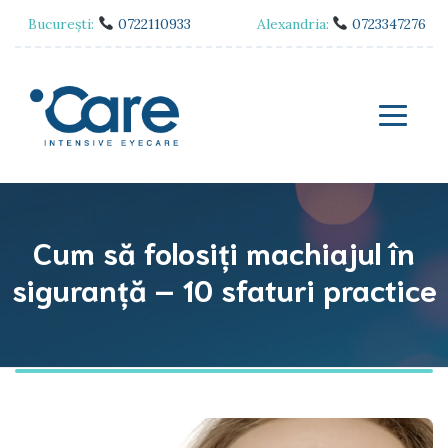
București:
0722110933
Alexandria:
0723347276
Cum să folosiți machiajul în
siguranță – 10 sfaturi practice