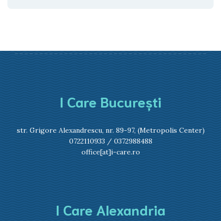
I Care București
str. Grigore Alexandrescu, nr. 89-97, (Metropolis Center)
0722110933
/
0372988488
office[at]i-care.ro
I Care Alexandria