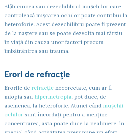
Slăbiciunea sau dezechilibrul mușchilor care
controlează mișcarea ochilor poate contribui la
heteroforie. Acest dezechilibru poate fi prezent
de la naștere sau se poate dezvolta mai târziu
în viață din cauza unor factori precum
îmbătrânirea sau trauma.
Erori de refracție
Erorile de
refracție
necorectate, cum ar fi
miopia sau
hipermetropia
, pot duce, de
asemenea, la heteroforie. Atunci când
mușchii
ochilor
sunt încordați pentru a menține
concentrarea, asta poate duce la nealiniere, în
special când activitatea presupune un efort