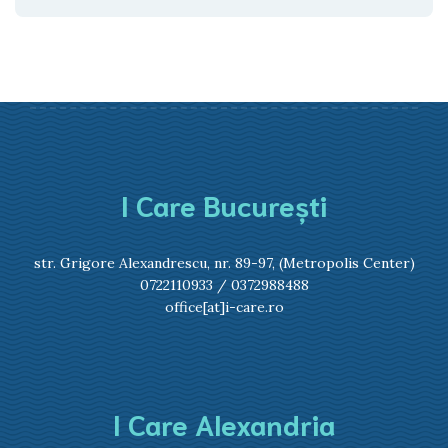
I Care București
str. Grigore Alexandrescu, nr. 89-97, (Metropolis Center)
0722110933
/
0372988488
office[at]i-care.ro
I Care Alexandria