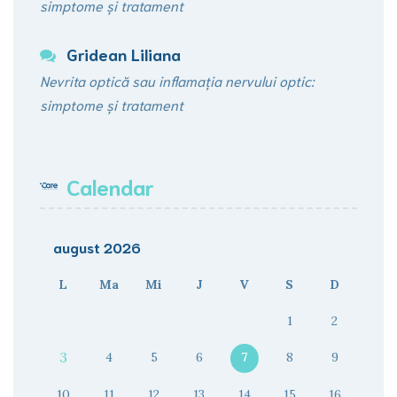
simptome și tratament
Gridean Liliana
Nevrita optică sau inflamația nervului optic:
simptome și tratament
Calendar
august 2026
L
Ma
Mi
J
V
S
D
1
2
3
4
5
6
7
8
9
10
11
12
13
14
15
16