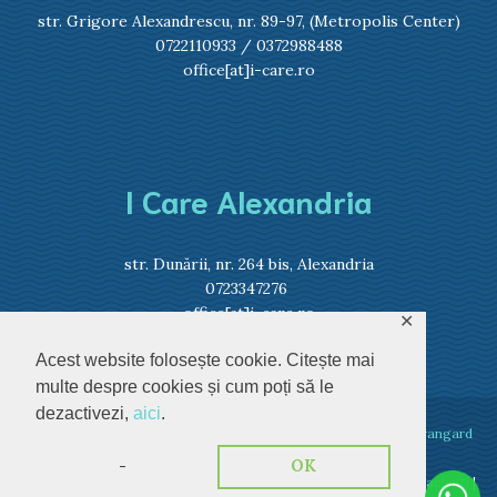
str. Grigore Alexandrescu, nr. 89-97, (Metropolis Center)
0722110933
/
0372988488
office[at]i-care.ro
I Care Alexandria
str. Dunării, nr. 264 bis, Alexandria
0723347276
office[at]i-care.ro
✕
Acest website folosește cookie. Citește mai
multe despre cookies și cum poți să le
dezactivezi,
aici
.
I Care Optic 2023 © Toate drepturile rezervate. Dezvoltat de
Avangard
Media
-
OK
Politica de confidențialitate
|
Politica cookies
|
Prelucrare date pacienți
|