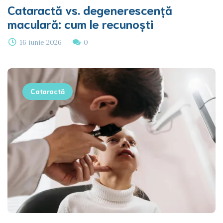
Cataractă vs. degenerescență
maculară: cum le recunoști
16 iunie 2026
0
Cataractă