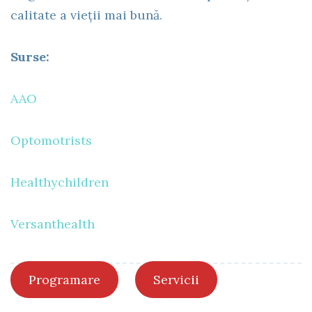
calitate a vieții mai bună.
Surse:
AAO
Optomotrists
Healthychildren
Versanthealth
Programare
Servicii