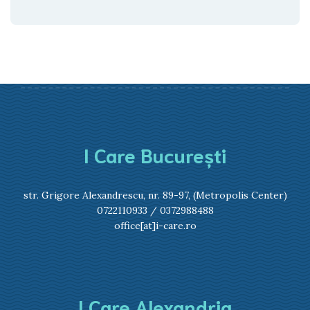
I Care București
str. Grigore Alexandrescu, nr. 89-97, (Metropolis Center)
0722110933
/
0372988488
office[at]i-care.ro
I Care Alexandria