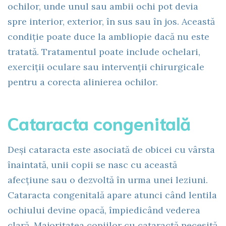
ochilor, unde unul sau ambii ochi pot devia
spre interior, exterior, în sus sau în jos. Această
condiție poate duce la ambliopie dacă nu este
tratată. Tratamentul poate include ochelari,
exerciții oculare sau intervenții chirurgicale
pentru a corecta alinierea ochilor.
Cataracta congenitală
Deși cataracta este asociată de obicei cu vârsta
înaintată, unii copii se nasc cu această
afecțiune sau o dezvoltă în urma unei leziuni.
Cataracta congenitală apare atunci când lentila
ochiului devine opacă, împiedicând vederea
clară. Majoritatea copiilor cu cataractă necesită