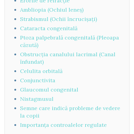
Erorile de refracție
Ambliopia (Ochiul leneș)
Strabismul (Ochii încrucișați)
Cataracta congenitală
Ptoza palpebrală congenitală (Pleoapa
căzută)
Obstrucția canalului lacrimal (Canal
înfundat)
Celulita orbitală
Conjunctivita
Glaucomul congenital
Nistagmusul
Semne care indică probleme de vedere
la copii
Importanța controalelor regulate